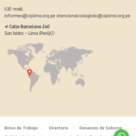
E-mail:
informes@ciplima.org.pe
atencionalcolegiado@ciplima.org.pe
Calle Barcelona 240
San Isidro – Lima (Perú)
Bolsa de Trabajo
Directorio
Denuncias de Soborno