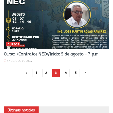
CURSOS
Curso: «Contratos NEC»/Inicio: 5 de agosto – 7 p.m.
17 DE JULIO DE 2024
1
2
3
4
5
Últimas noticias