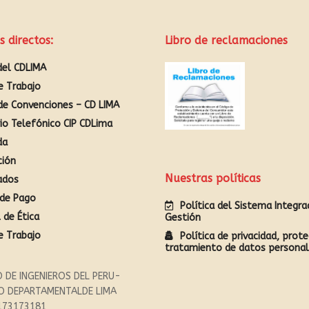
s directos:
Libro de reclamaciones
del CDLIMA
e Trabajo
de Convenciones – CD LIMA
rio Telefónico CIP CDLima
da
ción
Nuestras políticas
ados
de Pago
Política del Sistema Integr
 de Ética
Gestión
e Trabajo
Política de privacidad, prote
tratamiento de datos persona
 DE INGENIEROS DEL PERU-
O DEPARTAMENTALDE LIMA
173173181