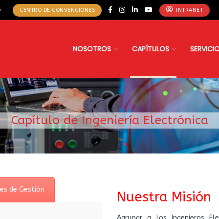
o
CENTRO DE CONVENCIONES
INTRANET
NOSOTROS
CAPÍTULOS
SERVICI
Capítulo de Ingeniería Electrónica
es de Gestión
Nuestra Misión
Agrupar a los Ingenieros Ele