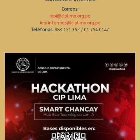
Correos:
iepi@ciplima.org.pe
iepi.informes@ciplima.org.pe
Teléfonos:
983 151 352 / 01 754 0147