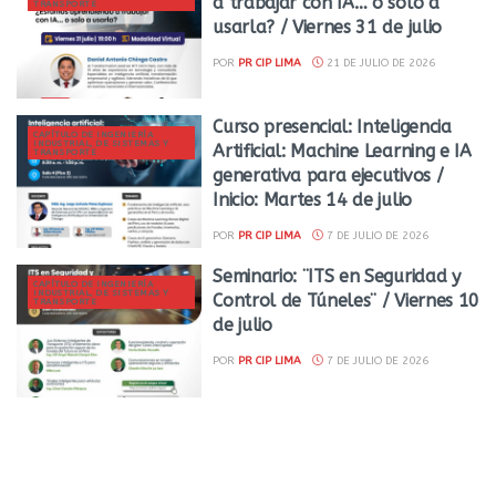
a trabajar con IA… o solo a
TRANSPORTE
usarla? / Viernes 31 de julio
POR
PR CIP LIMA
21 DE JULIO DE 2026
Curso presencial: Inteligencia
CAPÍTULO DE INGENIERÍA
INDUSTRIAL, DE SISTEMAS Y
Artificial: Machine Learning e IA
TRANSPORTE
generativa para ejecutivos /
Inicio: Martes 14 de julio
POR
PR CIP LIMA
7 DE JULIO DE 2026
Seminario: ¨ITS en Seguridad y
CAPÍTULO DE INGENIERÍA
INDUSTRIAL, DE SISTEMAS Y
Control de Túneles¨ / Viernes 10
TRANSPORTE
de julio
POR
PR CIP LIMA
7 DE JULIO DE 2026