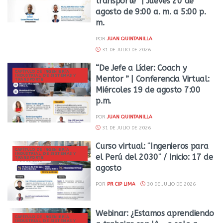
transporte” | Jueves 20 de
agosto de 9:00 a. m. a 5:00 p.
m.
POR
JUAN QUINTANILLA
31 DE JULIO DE 2026
“De Jefe a Líder: Coach y
CAPÍTULO DE INGENIERÍA
INDUSTRIAL, DE SISTEMAS Y
Mentor ” | Conferencia Virtual:
TRANSPORTE
Miércoles 19 de agosto 7:00
p.m.
POR
JUAN QUINTANILLA
31 DE JULIO DE 2026
Curso virtual: ¨Ingenieros para
CAPÍTULO DE INGENIERÍA
INDUSTRIAL, DE SISTEMAS Y
el Perú del 2030¨ / Inicio: 17 de
TRANSPORTE
agosto
POR
PR CIP LIMA
30 DE JULIO DE 2026
Webinar: ¿Estamos aprendiendo
CAPÍTULO DE INGENIERÍA
INDUSTRIAL, DE SISTEMAS Y