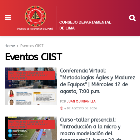
Home
Eventos CIIST
Eventos CIIST
Conferencia Virtual:
CAPÍTULO DE INGENIERÍA
INDUSTRIAL, DE SISTEMAS Y
“Metodologías Ágiles y Madurez
TRANSPORTE
de Equipos” | Miércoles 12 de
agosto, 7:00 p.m.
POR
JUAN QUINTANILLA
4 DE AGOSTO DE 2026
Curso-taller presencial:
CAPÍTULO DE INGENIERÍA
INDUSTRIAL, DE SISTEMAS Y
“Introducción a la micro y
TRANSPORTE
macro modelación del