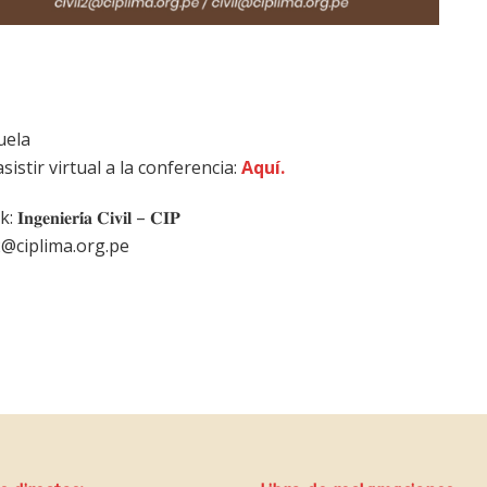
uela
sistir virtual a la conferencia:
Aquí.
𝐢𝐞𝐫𝐢́𝐚 𝐂𝐢𝐯𝐢𝐥 – 𝐂𝐈𝐏
l2@ciplima.org.pe