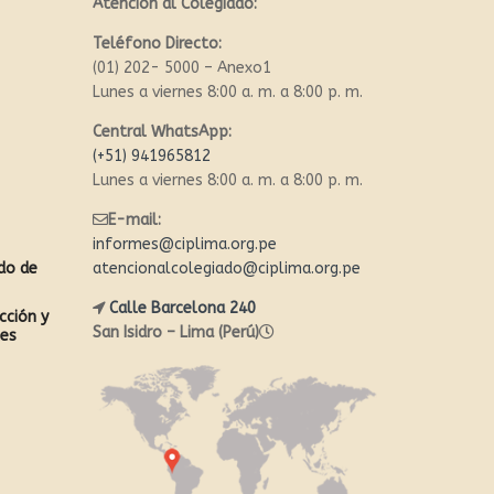
Atención al Colegiado:
Teléfono Directo:
(01) 202- 5000 – Anexo1
Lunes a viernes 8:00 a. m. a 8:00 p. m.
Central WhatsApp:
(+51) 941965812
Lunes a viernes 8:00 a. m. a 8:00 p. m.
E-mail:
informes@ciplima.org.pe
ado de
atencionalcolegiado@ciplima.org.pe
Calle Barcelona 240
cción y
San Isidro – Lima (Perú)
les