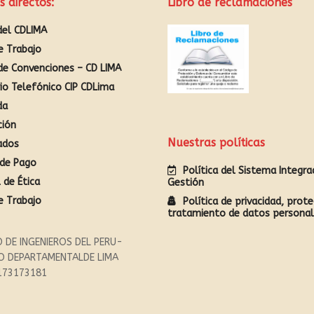
s directos:
Libro de reclamaciones
del CDLIMA
e Trabajo
de Convenciones – CD LIMA
rio Telefónico CIP CDLima
da
ción
Nuestras políticas
ados
de Pago
Política del Sistema Integr
 de Ética
Gestión
e Trabajo
Política de privacidad, prote
tratamiento de datos persona
 DE INGENIEROS DEL PERU-
O DEPARTAMENTALDE LIMA
173173181