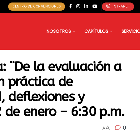
o
CENTRO DE CONVENCIONES
INTRANET
NOSOTROS
CAPÍTULOS
SERVICI
a: ¨De la evaluación a
n práctica de
, deflexiones y
 de enero – 6:30 p.m.
A
0
A