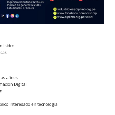
n Isidro
icas
ras afines
mación Digital
ón
blico interesado en tecnología