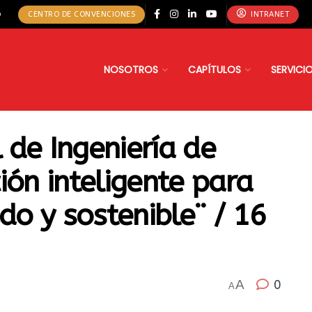
o
CENTRO DE CONVENCIONES
INTRANET
NOSOTROS
CAPÍTULOS
SERVICI
 de Ingeniería de
ión inteligente para
o y sostenible¨ / 16
A
0
A