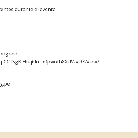
tentes durante el evento.
Congreso:
/108pCOfSgKlHuq6kr_x0pwotb8XUWvi9X/view?
rg.pe