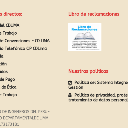
s directos:
Libro de reclamaciones
del CDLIMA
e Trabajo
de Convenciones – CD LIMA
rio Telefónico CIP CDLima
da
ción
Nuestras políticas
ados
de Pago
Política del Sistema Integr
 de Ética
Gestión
e Trabajo
Política de privacidad, prote
tratamiento de datos persona
 DE INGENIEROS DEL PERU-
O DEPARTAMENTALDE LIMA
173173181