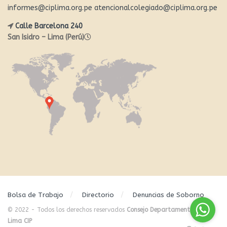
informes@ciplima.org.pe
atencionalcolegiado@ciplima.org.pe
Calle Barcelona 240
San Isidro – Lima (Perú)
Bolsa de Trabajo
Directorio
Denuncias de Soborno
© 2022 - Todos los derechos reservados
Consejo Departamental de
Lima CIP