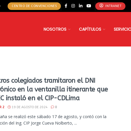
o
CENTRO DE CONVENCIONES
INTRANET
NOSOTROS
CAPÍTULOS
SERVICI
ros colegiados tramitaron el DNI
rónico en la ventanilla itinerante que
C instaló en el CIP-CDLima
R 2
19 DE AGOSTO DE 2024
0
ña se realizó este sábado 17 de agosto, y contó con la
ción del Ing. CIP Jorge Cueva Nolberto, ...