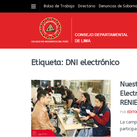
Bolsa de Trabajo
Directorio
Denuncias de Soborn
Etiqueta:
DNI electrónico
Nuest
Elect
RENIE
POR
EDITO
La campa
participa