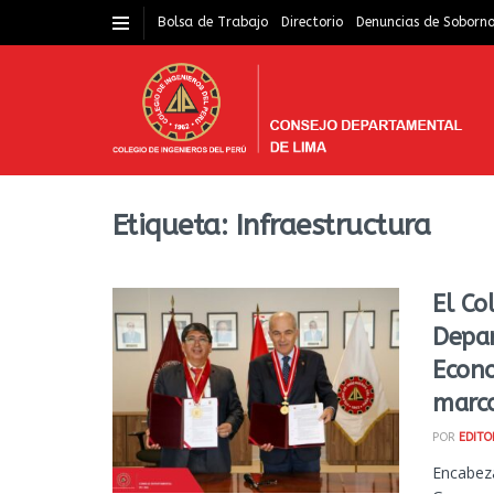
Bolsa de Trabajo
Directorio
Denuncias de Soborn
Etiqueta:
Infraestructura
El Co
Depar
Econo
marco
POR
EDITO
Encabeza