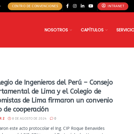
o
CENTRO DE CONVENCIONES
INTRANET
NOSOTROS
CAPÍTULOS
SERVICI
legio de Ingenieros del Perú – Consejo
tamental de Lima y el Colegio de
mistas de Lima firmaron un convenio
 de cooperación
R 2
8 DE AGOSTO DE 2024
0
ron este acto protocolar el Ing. CIP Roque Benavides