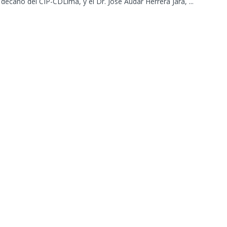
decano del CIP-CDLima, y el Dr. José Audar Herrera Jara, ...