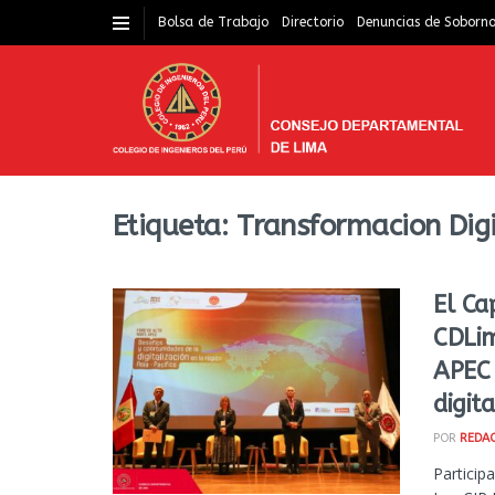
Bolsa de Trabajo
Directorio
Denuncias de Soborn
Etiqueta:
Transformacion Dig
El Ca
CDLim
APEC 
digit
POR
REDAC
Particip