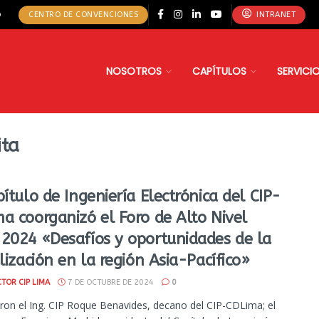
o
CENTRO DE CONVENCIONES
INTRANET
NOSOTROS
CAPÍTULOS
SERVICI
ita
pítulo de Ingeniería Electrónica del CIP-
a coorganizó el Foro de Alto Nivel
2024 «Desafíos y oportunidades de la
alización en la región Asia-Pacífico»
TOR CIP LIMA
7 DE OCTUBRE DE 2024
0
aron el Ing. CIP Roque Benavides, decano del CIP-CDLima; el