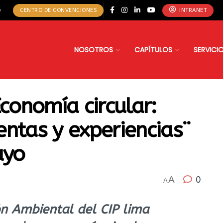
o
CENTRO DE CONVENCIONES
INTRANET
NOSOTROS
CAPÍTULOS
SERVICI
Economía circular:
ntas y experiencias¨
ayo
A
0
A
ón Ambiental del CIP lima