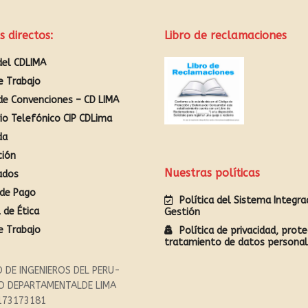
s directos:
Libro de reclamaciones
del CDLIMA
e Trabajo
de Convenciones – CD LIMA
rio Telefónico CIP CDLima
da
ción
Nuestras políticas
ados
de Pago
Política del Sistema Integr
 de Ética
Gestión
e Trabajo
Política de privacidad, prote
tratamiento de datos persona
 DE INGENIEROS DEL PERU-
O DEPARTAMENTALDE LIMA
173173181