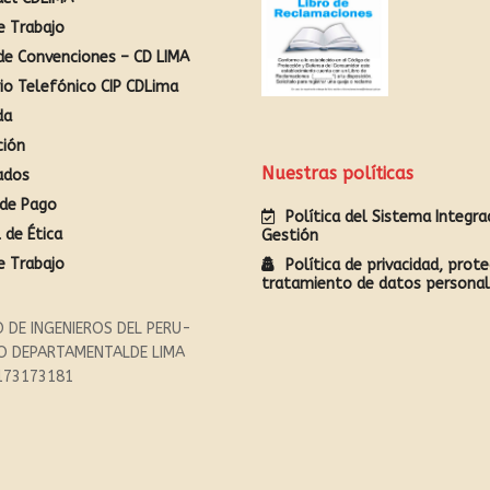
e Trabajo
de Convenciones – CD LIMA
rio Telefónico CIP CDLima
da
ción
Nuestras políticas
ados
de Pago
Política del Sistema Integr
 de Ética
Gestión
e Trabajo
Política de privacidad, prote
tratamiento de datos persona
 DE INGENIEROS DEL PERU-
O DEPARTAMENTALDE LIMA
173173181