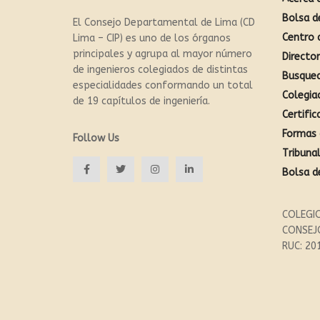
Bolsa d
El Consejo Departamental de Lima (CD
Centro 
Lima – CIP) es uno de los órganos
principales y agrupa al mayor número
Directo
de ingenieros colegiados de distintas
Busque
especialidades conformando un total
Colegia
de 19 capítulos de ingeniería.
Certific
Formas 
Follow Us
Tribunal
Bolsa d
COLEGIO
CONSEJ
RUC: 20