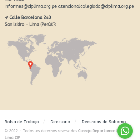
informes@ciplima.org.pe
atencionalcolegiado@ciplima.org.pe
Calle Barcelona 240
San Isidro – Lima (Perú)
Bolsa de Trabajo
Directorio
Denuncias de Soborno
© 2022 - Todos los derechos reservados
Consejo Departamental de
Lima CIP