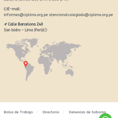
E-mail:
informes@ciplima.org.pe
atencionalcolegiado@ciplima.org.pe
Calle Barcelona 240
San Isidro – Lima (Perú)
Bolsa de Trabajo
Directorio
Denuncias de Soborno