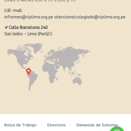
Lunes a viernes 8:00 a. m. a 8:00 p. m.
E-mail:
informes@ciplima.org.pe
atencionalcolegiado@ciplima.org.pe
Calle Barcelona 240
San Isidro – Lima (Perú)
Bolsa de Trabajo
Directorio
Denuncias de Soborno