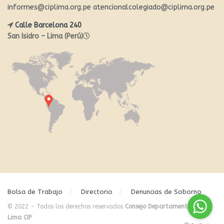
informes@ciplima.org.pe
atencionalcolegiado@ciplima.org.pe
Calle Barcelona 240
San Isidro – Lima (Perú)
Bolsa de Trabajo
Directorio
Denuncias de Soborno
© 2022 - Todos los derechos reservados
Consejo Departamental de
Lima CIP