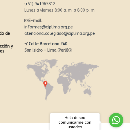
(+51) 941965812
Lunes a viernes 8:00 a. m. a 8:00 p. m.
E-mail:
informes@ciplima.org.pe
ado de
atencionalcolegiado@ciplima.org.pe
Calle Barcelona 240
cción y
San Isidro – Lima (Perú)
les
Hola deseo
comunicarme con
ustedes