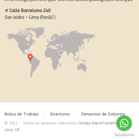
Calle Barcelona 240
San Isidro – Lima (Perú)
Bolsa de Trabajo
Directorio
Denuncias de Soborno
© 2022 - Todos los derechos reservados
Consejo Departamental de
Lima CIP