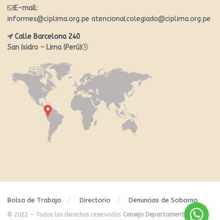
E-mail:
informes@ciplima.org.pe
atencionalcolegiado@ciplima.org.pe
Calle Barcelona 240
San Isidro – Lima (Perú)
Bolsa de Trabajo
Directorio
Denuncias de Soborno
© 2022 - Todos los derechos reservados
Consejo Departamental de