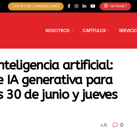
o
CENTRO DE CONVENCIONES
INTRANET
NOSOTROS
CAPÍTULOS
SERVICI
teligencia artificial:
e IA generativa para
s 30 de junio y jueves
A
0
A