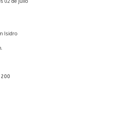
s 02 de julio
n Isidro
.
/ 200