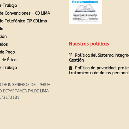
e Trabajo
de Convenciones – CD LIMA
rio Telefónico CIP CDLima
da
ción
Nuestras políticas
ados
de Pago
Política del Sistema Integr
 de Ética
Gestión
e Trabajo
Política de privacidad, prote
tratamiento de datos persona
 DE INGENIEROS DEL PERU-
O DEPARTAMENTALDE LIMA
173173181