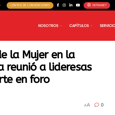
o
CENTRO DE CONVENCIONES
INTRANET
NOSOTROS
CAPÍTULOS
SERVICI
e la Mujer en la
a reunió a lideresas
rte en foro
A
0
A