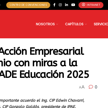
o
CENTRO DE CONVENCIONES
INTRANET
NOSOTROS
CAPÍTULOS
SERVICI
 Acción Empresarial
io con miras a la
CADE Educación 2025
A
0
A
importante acuerdo el Ing. CIP Edwin Chavarri,
g. CIP Gonzalo Galdós, presidente de IPAE.