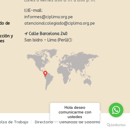
Lunes a viernes 8:00 a. m. a 8:00 p. m.
E-mail:
informes@ciplima.org.pe
ado de
atencionalcolegiado@ciplima.org.pe
Calle Barcelona 240
cción y
San Isidro – Lima (Perú)
les
Hola deseo
comunicarme con
ustedes
olsa de Trabajo
Directorio
Denuncias de Soborno