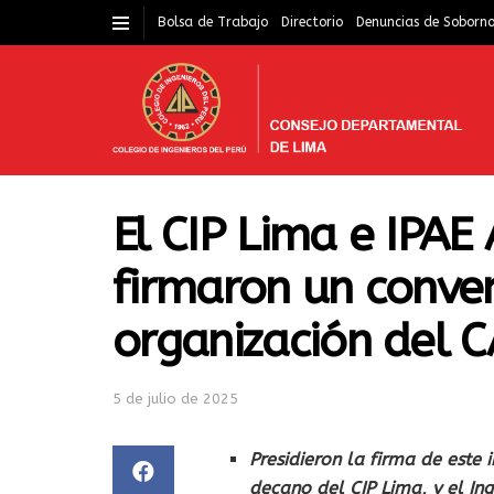
Bolsa de Trabajo
Directorio
Denuncias de Soborn
El CIP Lima e IPAE
firmaron un conven
organización del 
5 de julio de 2025
Presidieron la firma de este 
decano del CIP Lima, y el In