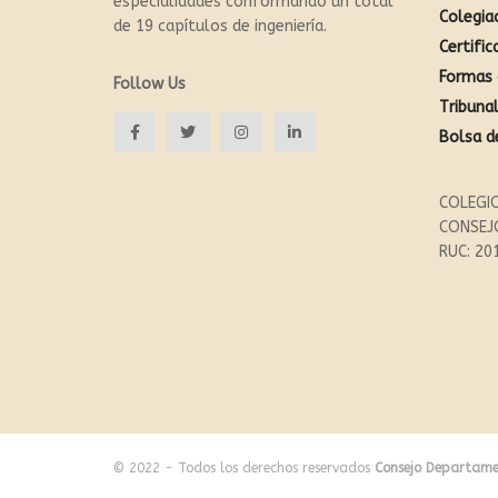
especialidades conformando un total
Colegia
de 19 capítulos de ingeniería.
Certific
Formas 
Follow Us
Tribunal
Bolsa d
COLEGIO
CONSEJ
RUC: 20
© 2022 - Todos los derechos reservados
Consejo Departame