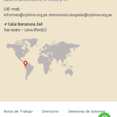
E-mail:
informes@ciplima.org.pe
atencionalcolegiado@ciplima.org.pe
Calle Barcelona 240
San Isidro – Lima (Perú)
Bolsa de Trabajo
Directorio
Denuncias de Soborno