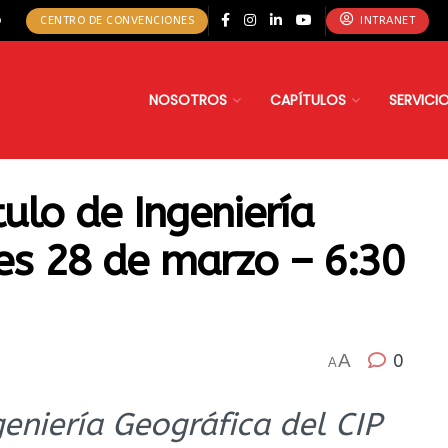
o
CENTRO DE CONVENCIONES
INTRANET
NOSOTROS
CAPÍTULOS
SERVICI
tulo de Ingeniería
es 28 de marzo – 6:30
A
0
A
geniería Geográfica del CIP