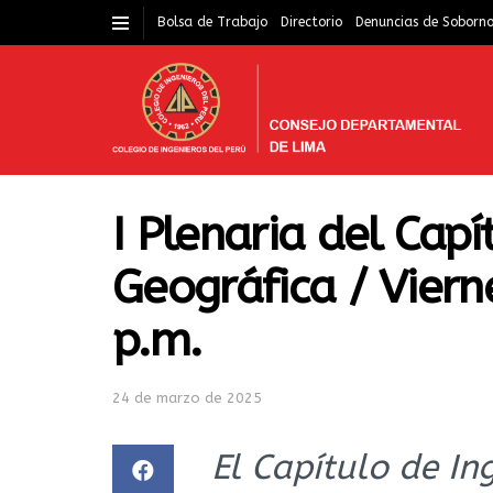
Bolsa de Trabajo
Directorio
Denuncias de Soborn
I Plenaria del Capí
Geográfica / Viern
p.m.
24 de marzo de 2025
El Capítulo de In