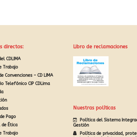
s directos:
Libro de reclamaciones
del CDLIMA
e Trabajo
de Convenciones – CD LIMA
rio Telefónico CIP CDLima
da
ción
Nuestras políticas
ados
de Pago
Política del Sistema Integr
 de Ética
Gestión
e Trabajo
Política de privacidad, prote