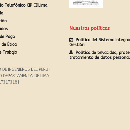
rio Telefónico CIP CDLima
da
ción
Nuestras políticas
ados
de Pago
Política del Sistema Integr
 de Ética
Gestión
e Trabajo
Política de privacidad, prote
tratamiento de datos persona
 DE INGENIEROS DEL PERU-
O DEPARTAMENTALDE LIMA
173173181