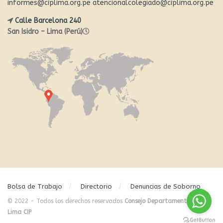
informes@ciplima.org.pe
atencionalcolegiado@ciplima.org.pe
Calle Barcelona 240
San Isidro – Lima (Perú)
Bolsa de Trabajo
Directorio
Denuncias de Soborno
© 2022 - Todos los derechos reservados
Consejo Departamental de
Lima CIP