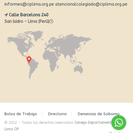
informes@ciplima.org.pe
atencionalcolegiado@ciplima.org.pe
Calle Barcelona 240
San Isidro – Lima (Perú)
Bolsa de Trabajo
Directorio
Denuncias de Soborno
© 2022 - Todos los derechos reservados
Consejo Departamental de
Lima CIP