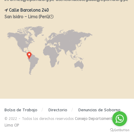
Calle Barcelona 240
San Isidro – Lima (Perú)
Bolsa de Trabajo
Directorio
Denuncias de Soborno
© 2022 - Todos los derechos reservados
Consejo Departamental de
Lima CIP