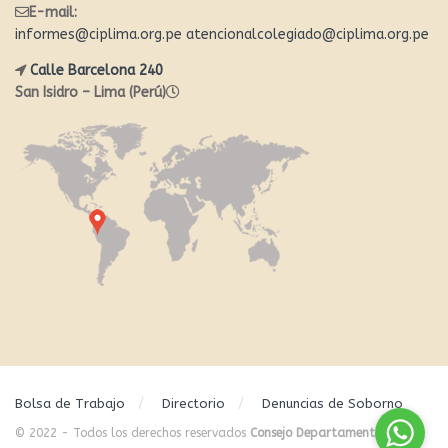
E-mail:
informes@ciplima.org.pe
atencionalcolegiado@ciplima.org.pe
Calle Barcelona 240
San Isidro – Lima (Perú)
Bolsa de Trabajo
Directorio
Denuncias de Soborno
© 2022 - Todos los derechos reservados
Consejo Departamental de