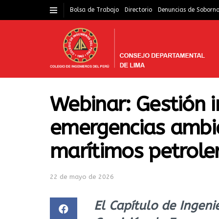
Bolsa de Trabajo
Directorio
Denuncias de Soborn
Webinar: Gestión i
emergencias ambie
marítimos petrole
22 de mayo de 2026
El Capítulo de Ingeni