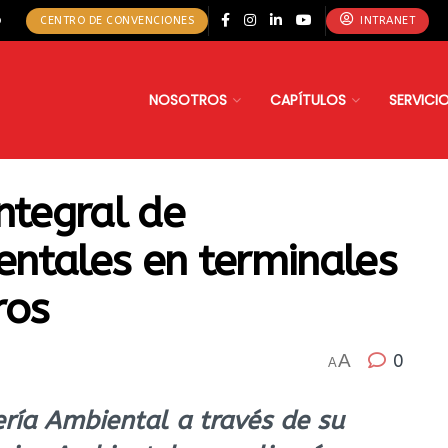
o
CENTRO DE CONVENCIONES
INTRANET
NOSOTROS
CAPÍTULOS
SERVICI
ntegral de
ntales en terminales
ros
A
0
A
ería Ambiental a través de su