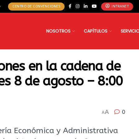
o
CENTRO DE CONVENCIONES
INTRANET
NOSOTROS
CAPÍTULOS
SERVICI
ones en la cadena de
es 8 de agosto – 8:00
A
0
A
iería Económica y Administrativa