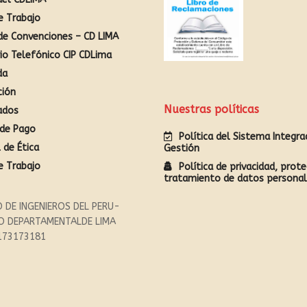
e Trabajo
de Convenciones – CD LIMA
rio Telefónico CIP CDLima
da
ción
Nuestras políticas
ados
de Pago
Política del Sistema Integr
 de Ética
Gestión
e Trabajo
Política de privacidad, prote
tratamiento de datos persona
 DE INGENIEROS DEL PERU-
O DEPARTAMENTALDE LIMA
173173181