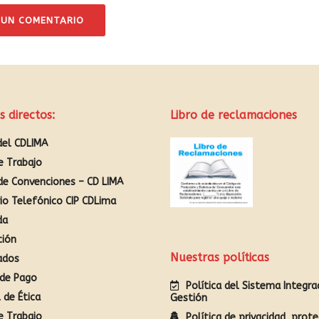
 UN COMENTARIO
s directos:
Libro de reclamaciones
del CDLIMA
e Trabajo
de Convenciones – CD LIMA
rio Telefónico CIP CDLima
da
ción
Nuestras políticas
ados
de Pago
Política del Sistema Integr
 de Ética
Gestión
e Trabajo
Política de privacidad, prote