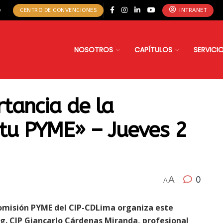
o
CENTRO DE CONVENCIONES
INTRANET
NOSOTROS
CAPÍTULOS
SERVICI
tancia de la
 tu PYME» – Jueves 2
A
0
A
omisión PYME del CIP-CDLima organiza este
Ing. CIP Giancarlo Cárdenas Miranda, profesional