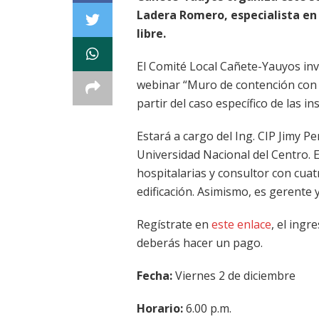
Ladera Romero, especialista en 
libre.
El Comité Local Cañete-Yauyos invi
webinar “Muro de contención con d
partir del caso específico de las in
Estará a cargo del Ing. CIP Jimy P
Universidad Nacional del Centro. E
hospitalarias y consultor con cua
edificación. Asimismo, es gerente
Regístrate en
este enlace
, el ingr
deberás hacer un pago.
Fecha:
Viernes 2 de diciembre
Horario:
6.00 p.m.