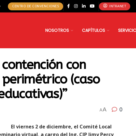
o
CENTRO DE CONVENCIONES
INTRANET
NOSOTROS
CAPÍTULOS
SERVICI
contención con
 perimétrico (caso
 educativas)”
A
0
A
El viernes 2 de diciembre, el Comité Local
inario virtual, a cargo del Ing. CIP Jimy Percy