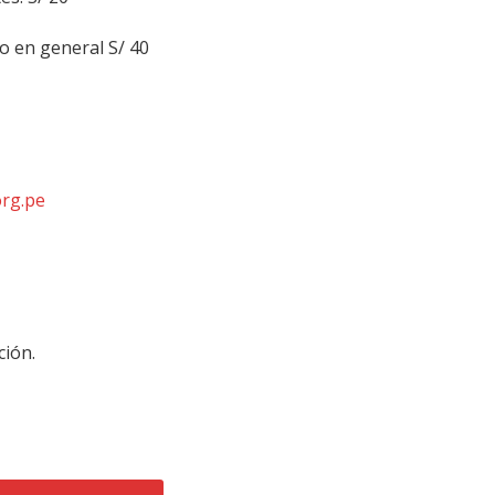
o en general S/ 40
org.pe
ción.