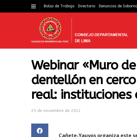
Bolsa de Trabajo
Directorio
Denuncias de Soborn
Webinar «Muro de 
dentellón en cerco
real: instituciones
25 de noviembre de 2022
Cañete-Yauyos organiza este sem