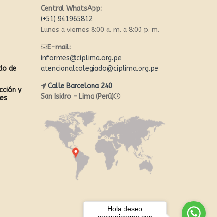
Central WhatsApp:
(+51) 941965812
Lunes a viernes 8:00 a. m. a 8:00 p. m.
E-mail:
informes@ciplima.org.pe
ado de
atencionalcolegiado@ciplima.org.pe
Calle Barcelona 240
cción y
San Isidro – Lima (Perú)
les
Hola deseo
comunicarme con