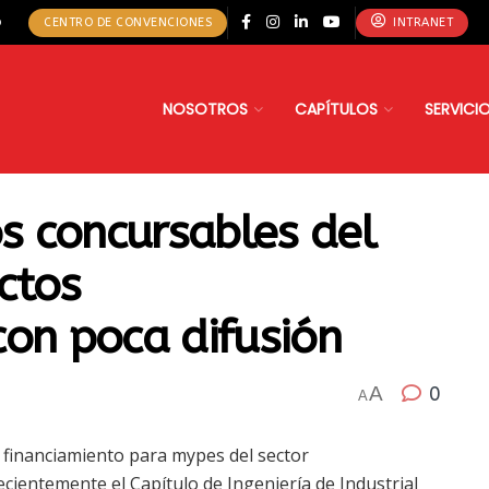
o
CENTRO DE CONVENCIONES
INTRANET
NOSOTROS
CAPÍTULOS
SERVICI
 concursables del
ctos
con poca difusión
A
0
A
 financiamiento para mypes del sector
cientemente el Capítulo de Ingeniería de Industrial