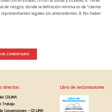
vas con el Estado, ni con la Sunat y EsSalud. 6. Tener
al de riesgos; donde la definición mínima es de “cliente
n representantes legales sin antecedentes. 8. No haber
 UN COMENTARIO
s directos:
Libro de reclamaciones
del CDLIMA
e Trabajo
de Convenciones – CD LIMA