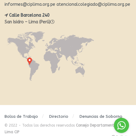
informes@ciplima.org.pe
atencionalcolegiado@ciplima.org.pe
Calle Barcelona 240
San Isidro – Lima (Perú)
Bolsa de Trabajo
Directorio
Denuncias de Soborno
© 2022 - Todos los derechos reservados
Consejo Departamental de
Lima CIP